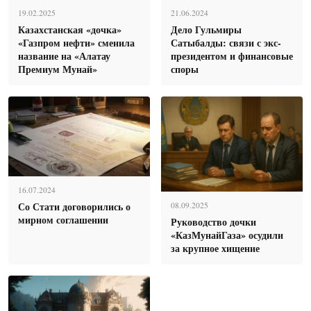
19.02.2025
21.06.2024
Казахстанская «дочка»
Дело Гульмиры
«Газпром нефти» сменила
Сатыбалды: связи с экс-
название на «Алатау
президентом и финансовые
Премиум Мунай»
споры
16.07.2024
Со Стати договорились о
08.09.2025
мирном соглашении
Руководство дочки
«КазМунайГаза» осудили
за крупное хищение