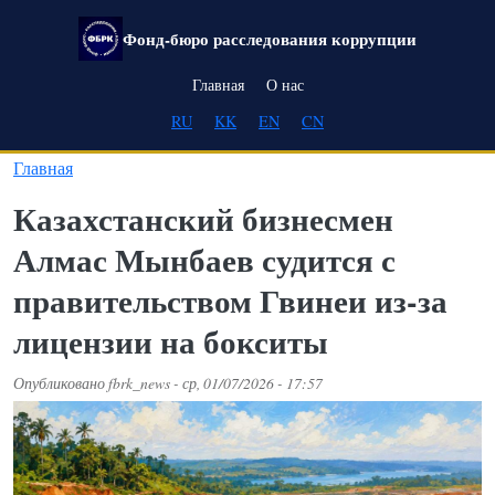
Перейти к основному содержанию
Фонд-бюро расследования коррупции
Main navigation
Главная
О нас
RU
KK
EN
CN
Главная
Казахстанский бизнесмен
Алмас Мынбаев судится с
правительством Гвинеи из-за
лицензии на бокситы
Опубликовано
fbrk_news
-
ср, 01/07/2026 - 17:57