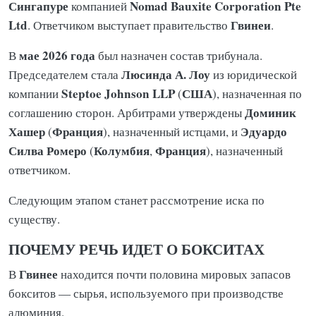
Сингапуре
Nomad Bauxite Corporation Pte
компанией
Ltd
Гвинеи
. Ответчиком выступает правительство
.
мае 2026 года
В
был назначен состав трибунала.
Люсинда А. Лоу
Председателем стала
из юридической
Steptoe Johnson LLP
США
компании
(
), назначенная по
Доминик
соглашению сторон. Арбитрами утверждены
Хашер
Франция
Эдуардо
(
), назначенный истцами, и
Силва Ромеро
Колумбия
Франция
(
,
), назначенный
ответчиком.
Следующим этапом станет рассмотрение иска по
существу.
ПОЧЕМУ РЕЧЬ ИДЕТ О БОКСИТАХ
Гвинее
В
находится почти половина мировых запасов
бокситов — сырья, используемого при производстве
алюминия.