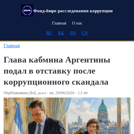
Перейти к основному содержанию
Фонд-бюро расследования коррупции
Main navigation
Главная
О нас
RU
KK
EN
CN
Главная
Глава кабмина Аргентины
подал в отставку после
коррупционного скандала
Опубликовано
fbrk_news
-
пн, 29/06/2026 - 13:46