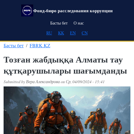
Skip to main content
Фонд-бюро расследования коррупции
Main navigation
Басты бет
О нас
RU
KK
EN
CN
Басты бет
FBRK.KZ
Тозған жабдыққа Алматы тау
құтқарушылары шағымданды
Submitted by
Вера Александрова
on
Ср, 04/09/2024 - 15:41