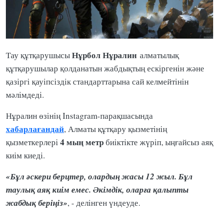
Нұрбол Нұралин
Тау құтқарушысы
алматылық
құтқарушылар қолданатын жабдықтың ескіргенін және
қазіргі қауіпсіздік стандарттарына сай келмейтінін
мәлімдеді.
Нұралин өзінің Instagram-парақшасында
хабарлағандай
, Алматы құтқару қызметінің
4 мың метр
қызметкерлері
биіктікте жүріп, ыңғайсыз аяқ
киім киеді.
«Бұл әскери берцтер, олардың жасы 12 жыл. Бұл
таулық аяқ киім емес. Әкімдік, оларға қалыпты
жабдық беріңіз»
, - делінген үндеуде.