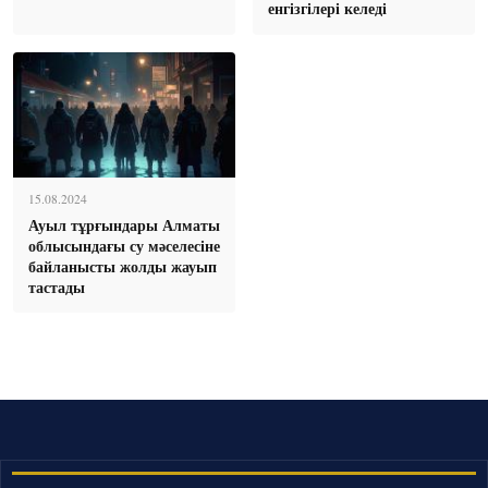
енгізгілері келеді
15.08.2024
Ауыл тұрғындары Алматы
облысындағы су мәселесіне
байланысты жолды жауып
тастады