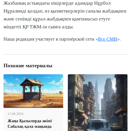
Жазбаның астындағы пікірлерде адамдар Нұрбол
Нұралинді қолдап, өз қызметкерлерін сапалы жабдықпен
және сенімді құрал-жабдықпен қамтамасыз етуге
міндетті ҚР ТЖМ-ін сынға алды.
Наша редакция участвует в партнёрской сети «
Все СМИ
».
Похожие материалы
13.08.2024
Жаңа Қызылорда әкімі
Сабалақ қала маңында