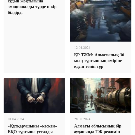
судың жоқтығына
эмоционалды түрде пікір
білдірді
12.04.2024
ҚР ТЖМ: Алматылық 30
мың тұрғынның өміріне
қауіп төніп тұр
01.04.2024
28.08.2024
«Құтқарушыны «кескен»
Алматы облысының бір
БҚО тұрғыны ұсталды
ауданында ТЖ режимін