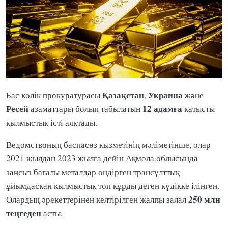
Қазақстан
Украина
Бас көлік прокуратурасы
,
және
Ресей
12 адамға
азаматтары болып табылатын
қатысты
қылмыстық істі аяқтады.
Ведомствоның баспасөз қызметінің мәліметінше, олар
2021 жылдан 2023 жылға дейін Ақмола облысында
заңсыз бағалы металдар өндірген трансұлттық
ұйымдасқан қылмыстық топ құрды деген күдікке ілінген.
250 млн
Олардың әрекеттерінен келтірілген жалпы залал
теңгеден
асты.