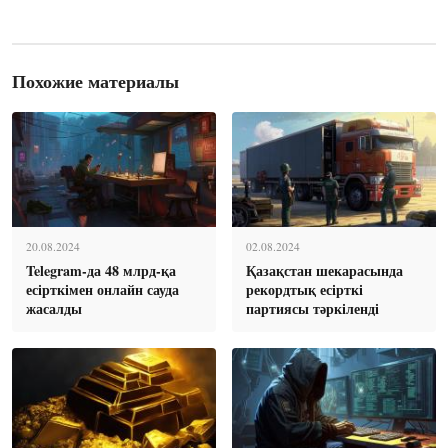
Похожие материалы
20.08.2024
02.08.2024
Telegram-да 48 млрд-қа
Қазақстан шекарасында
есірткімен онлайн сауда
рекордтық есірткі
жасалды
партиясы тәркіленді