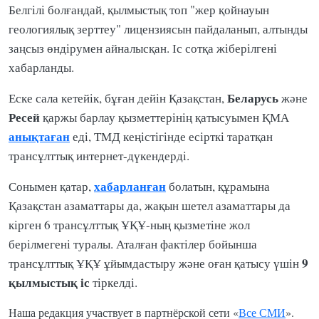
Белгілі болғандай, қылмыстық топ "жер қойнауын
геологиялық зерттеу" лицензиясын пайдаланып, алтынды
заңсыз өндірумен айналысқан. Іс сотқа жіберілгені
хабарланды.
Беларусь
Еске сала кетейік, бұған дейін Қазақстан,
және
Ресей
қаржы барлау қызметтерінің қатысуымен ҚМА
анықтаған
еді, ТМД кеңістігінде есірткі таратқан
трансұлттық интернет-дүкендерді.
хабарланған
Сонымен қатар,
болатын, құрамына
Қазақстан азаматтары да, жақын шетел азаматтары да
кірген 6 трансұлттық ҰҚҰ-ның қызметіне жол
берілмегені туралы. Аталған фактілер бойынша
9
трансұлттық ҰҚҰ ұйымдастыру және оған қатысу үшін
қылмыстық іс
тіркелді.
Наша редакция участвует в партнёрской сети «
Все СМИ
».