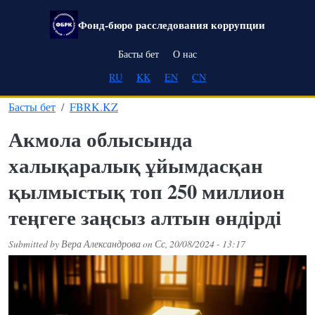
Skip to main content
Фонд-бюро расследования коррупции
Main navigation
Басты бет
О нас
RU
KK
EN
CN
Басты бет
FBRK.KZ
Акмола облысында
халықаралық ұйымдасқан
қылмыстық топ 250 миллион
теңгеге заңсыз алтын өндірді
Submitted by
Вера Александрова
on
Сс, 20/08/2024 - 13:17