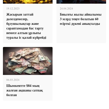
19.12.2023
24.04.2024
Жасырын заттай
Биылғы жылы айналымы
дәлелдемелер,
3 млрд теңге болатын 60
бұзушылықтар және
есірткі дүкені анықталды
сараптамадан бас тарту
немесе алтын ұрлығы
туралы іс қалай күйрейді
06.03.2024
Шымкентте $84 мың
жалған ақшаны сатпақ
болған