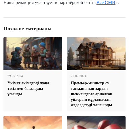
Наша редакция участвует в партнёрской сети «
Все СМИ
».
Похожие материалы
29.07.2024
22.07.2024
Үкімет әкімдерді жаңа
Премьер-министр су
тәсілмен бағалауды
тасқынынан зардап
ұсынды
шеккендерге арналған
үйлердің құрылысын
жеделдетуді тапсырды