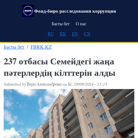
Skip to main content
Фонд-бюро расследования коррупции
Main navigation
Басты бет
О нас
RU
KK
EN
CN
Басты бет
FBRK.KZ
237 отбасы Семейдегі жаңа
пәтерлердің кілттерін алды
Submitted by
Вера Александрова
on
Бс, 29/08/2024 - 21:15