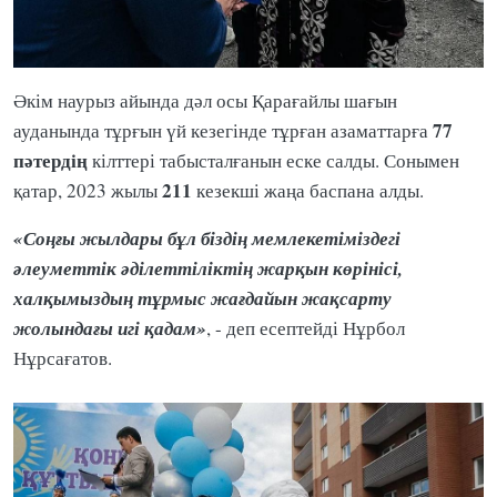
Әкім наурыз айында дәл осы Қарағайлы шағын
77
ауданында тұрғын үй кезегінде тұрған азаматтарға
пәтердің
кілттері табысталғанын еске салды. Сонымен
211
қатар, 2023 жылы
кезекші жаңа баспана алды.
«Соңғы жылдары бұл біздің мемлекетіміздегі
әлеуметтік әділеттіліктің жарқын көрінісі,
халқымыздың тұрмыс жағдайын жақсарту
жолындағы игі қадам»
, - деп есептейді Нұрбол
Нұрсағатов.