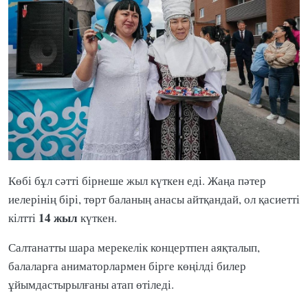
Көбі бұл сәтті бірнеше жыл күткен еді. Жаңа пәтер
иелерінің бірі, төрт баланың анасы айтқандай, ол қасиетті
14 жыл
кілтті
күткен.
Салтанатты шара мерекелік концертпен аяқталып,
балаларға аниматорлармен бірге көңілді билер
ұйымдастырылғаны атап өтіледі.