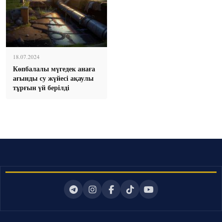
18.07.2024
Көпбалалы мүгедек анаға
ағынды су жүйесі ақаулы
тұрғын үй берілді