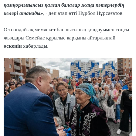
қамқорлығынсыз қалған балалар жаңа пәтерлердің
иелері атанады»
, - деп атап өтті Нұрбол Нұрсағатов.
Ол сондай-ақ мемлекет басшысының қолдауымен соңғы
жылдары Семейде құрылыс қарқыны айтарлықтай
өскенін
хабарлады.