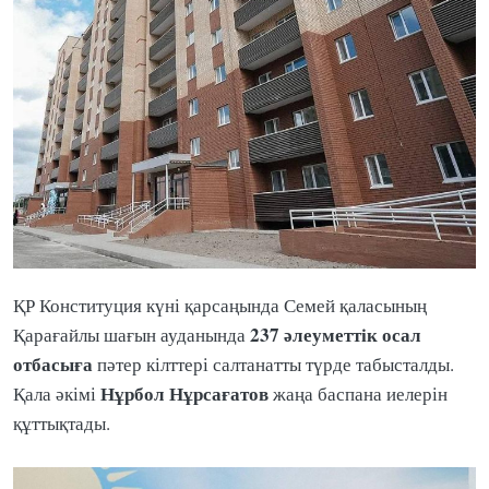
ҚР Конституция күні қарсаңында Семей қаласының
237
әлеуметтік осал
Қарағайлы шағын ауданында
отбасыға
пәтер кілттері салтанатты түрде табысталды.
Нұрбол
Нұрсағатов
Қала әкімі
жаңа баспана иелерін
құттықтады.