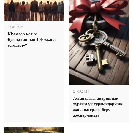
07.03.2024
Кім олар қазір:
Қазақстанның 100 «жаңа
есімдері»?
24.05.2024
Астанадағы авариялық
тұрғын үй тұрғындарына
жаңа пәтерлер беру
жоспарлануда