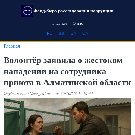
Перейти к основному содержанию
Фонд-бюро расследования коррупции
Main navigation
Главная
О нас
RU
KK
EN
CN
Главная
Волонтёр заявила о жестоком
нападении на сотрудника
приюта в Алматинской области
Опубликовано
News_editor
-
чт, 30/10/2025 - 10:41