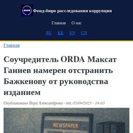
Перейти к основному содержанию
Фонд-бюро расследования коррупции
Main navigation
Главная
О нас
RU
KK
EN
CN
Главная
Соучредитель ORDA Максат
Ганиев намерен отстранить
Бажкенову от руководства
изданием
Опубликовано
Вера Александрова
-
пт, 05/09/2025 - 19:03