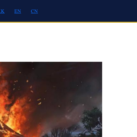
KK
EN
CN