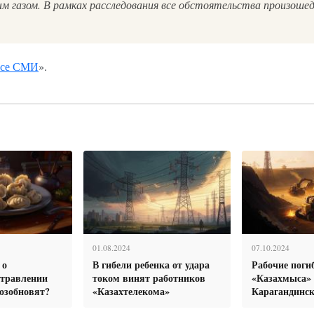
ым газом. В рамках расследования все обстоятельства произоше
се СМИ
».
01.08.2024
07.10.2024
 о
В гибели ребенка от удара
Рабочие поги
отравлении
током винят работников
«Казахмыса»
озобновят?
«Казахтелекома»
Карагандинск