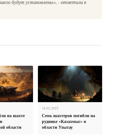
дшего будут установлены», - отметили в
18.02.2025
бли на шахте
Семь шахтеров погибли на
 в
руднике «Казахмыс» в
ой области
области Улытау