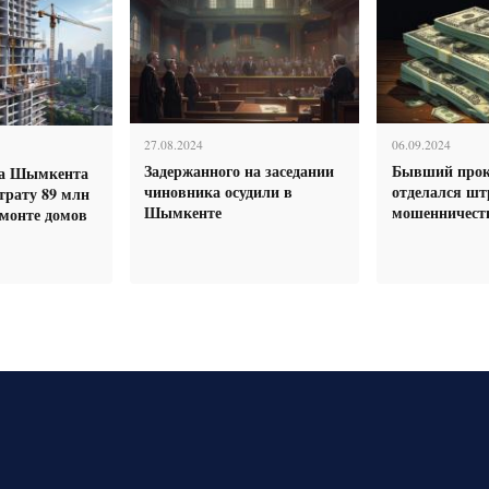
27.08.2024
06.09.2024
Задержанного на заседании
Бывший прок
ка Шымкента
чиновника осудили в
отделался шт
страту 89 млн
Шымкенте
мошенничест
емонте домов