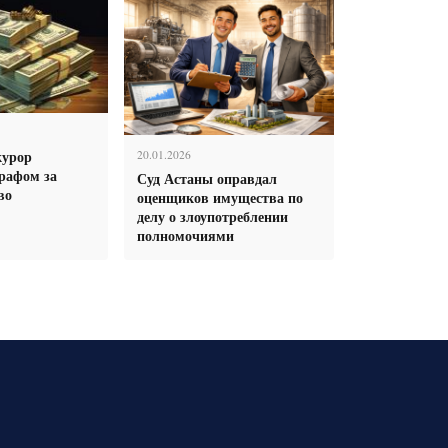
урор
20.01.2026
рафом за
Суд Астаны оправдал
во
оценщиков имущества по
делу о злоупотреблении
полномочиями