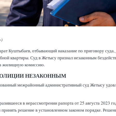
»)
рат Куштыбаев, отбывающий наказание по приговору суда, 
бной квартиры. Суд в Жетысу признал незаконным бездейст
 на жилищную комиссию.
 ПОЛИЦИИ НЕЗАКОННЫМ
рованный межрайонный административный суд Жетысу удов
азившееся в нерассмотрении рапорта от 25 августа 2023 го
и принять решение в установленном законом порядке. Решени