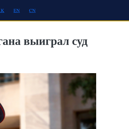
KK
EN
CN
ана выиграл суд