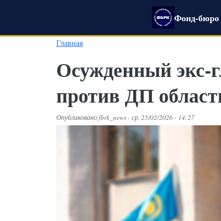
Перейти к основному содержанию
Фонд-бюро 
Главная
Осужденный экс-г
против ДП облас
Опубликовано
fbrk_news
-
ср, 25/02/2026 - 14:27