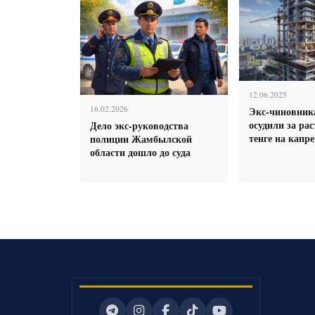
12.06.2025
16.02.2026
Экс-чиновни
осудили за ра
Дело экс-руководства
тенге на капр
полиции Жамбылской
области дошло до суда