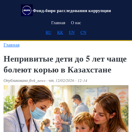
Перейти к основному содержанию
Фонд-бюро расследования коррупции
Main navigation
Главная
О нас
RU
KK
EN
CN
Главная
Непривитые дети до 5 лет чаще
болеют корью в Казахстане
Опубликовано
fbrk_news
-
чт, 12/02/2026 - 12:14