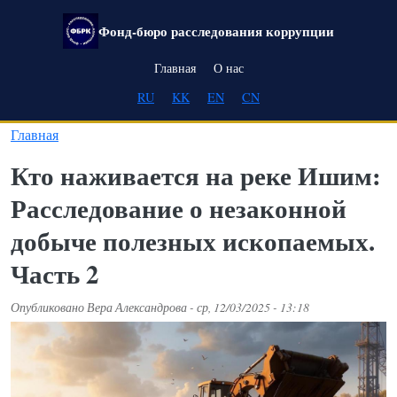
Перейти к основному содержанию
Фонд-бюро расследования коррупции
Main navigation
Главная
О нас
RU
KK
EN
CN
Главная
Кто наживается на реке Ишим:
Расследование о незаконной
добыче полезных ископаемых.
Часть 2
Опубликовано
Вера Александрова
-
ср, 12/03/2025 - 13:18