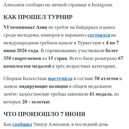
Алиханов сообщил на личной странице в Instagram.
КАК ПРОШЕЛ ТУРНИР
VI чемпионат Азии
по гребле на байдарках и каноэ
состоялся
среди молодежи, юниоров и параканоэ
на
с 4 по 7
международном гребном канале в Туркестане
июня 2026 года
более
. В соревнованиях участвовали
350 спортсменов
15 стран
67
из
. Всего было разыграно
комплектов медалей
в трёх возрастных категориях.
выступила
58 атлетов
Сборная Казахстана
в составе
и
лидирующие позиции
заняла
в общем медальном
41 медаль
зачёте: казахстанские гребцы завоевали
, из
20 - золотые
которых
.
ЧТО ПРОИЗОШЛО 7 ИЮНЯ
сообщил
Как
Тимур Алиханов, в последний день