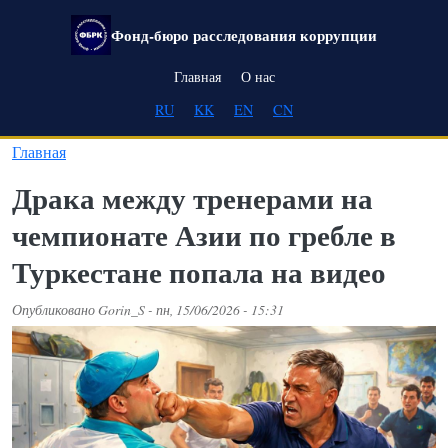
Перейти к основному содержанию
Фонд-бюро расследования коррупции
Main navigation
Главная
О нас
RU
KK
EN
CN
Главная
Драка между тренерами на
чемпионате Азии по гребле в
Туркестане попала на видео
Опубликовано
Gorin_S
-
пн, 15/06/2026 - 15:31