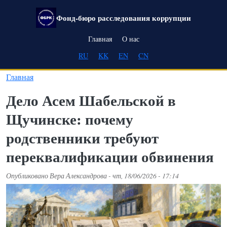
Перейти к основному содержанию
Фонд-бюро расследования коррупции
Main navigation
Главная
О нас
RU
KK
EN
CN
Главная
Дело Асем Шабельской в
Щучинске: почему
родственники требуют
переквалификации обвинения
Опубликовано
Вера Александрова
-
чт, 18/06/2026 - 17:14