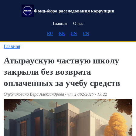
Перейти к основному содержанию
Фонд-бюро расследования коррупции
Main navigation
Главная
О нас
RU
KK
EN
CN
Главная
Атыраускую частную школу
закрыли без возврата
оплаченных за учебу средств
Опубликовано
Вера Александрова
-
чт, 27/02/2025 - 13:22