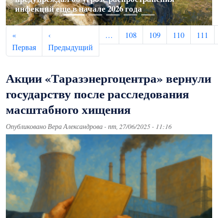
инфекций еще в начале 2026 года
диагноз
фигурантов
из Вьетнама
Узбекистана
Нумерация страниц
«
‹
…
108
109
110
111
Первая страница
Предыдущая страница
Первая
Предыдущий
Акции «Таразэнергоцентра» вернули
государству после расследования
масштабного хищения
Опубликовано
Вера Александрова
-
пт, 27/06/2025 - 11:16