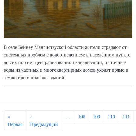
В селе Бейнеу Мангистауской области жители страдают от
системных проблем с водоотведением: в населённом пункте
до сих пор нет централизованной канализации, и сточные
воды из частных и многоквартирных домов уходят прямо в
землю или в подвалы зданий.
Нумерация страниц
«
‹
…
108
109
110
111
Первая страница
Предыдущая страница
Первая
Предыдущий