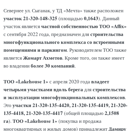
Севернее ул. Сыганак, у ТД «Мечта» также расположен
участок 21-320-148-325
0,1643
(площадью
). Данный
частной собственностью ТОО «Affix»
участок является
строительства
с сентября 2022 года, предназначен для
многофункционального комплекса со встроенными
помещениями и паркингом
. Руководителем ТОО также
Жомарт Ахметов
является
. Кроме того, он также имеет
более 30 компаний
во владении
.
ТОО «Lakehouse 1»
владеет
с апреля 2020 года
четырьмя участками вдоль берега
строительства
для
и эксплуатации многофункциональных комплексов
.
участки 21-320-135-4420, 21-320-135-4419, 21-320-
Это
135-4418, 21-320-135-4417
2,1508
(общей площадью
га
ТОО «Lakehouse 1»
).
(покупка и продажа
Дамиру
многоквартирных и жилых домов) принадлежит