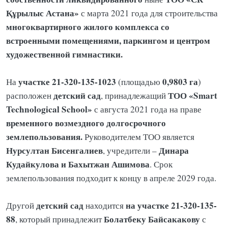
Құрылыс Астана»
с марта 2021 года для строительства
многоквартирного жилого комплекса со
встроенными помещениями, паркингом и центром
художественной гимнастики.
участке 21-320-135-1023
0,9803 га
На
(площадью
)
детский сад
ТОО «Smart
расположен
, принадлежащий
Technological School»
с августа 2021 года на праве
временного возмездного долгосрочного
землепользования.
Руководителем ТОО является
Нурсултан Бисенгалиев
Динара
, учредители –
Кудайкулова и Бахытжан Ашимова
. Срок
землепользования подходит к концу в апреле 2029 года.
детский сад
на участке 21-320-135-
Другой
находится
88
Болатбеку Байсакакову
, который принадлежит
с