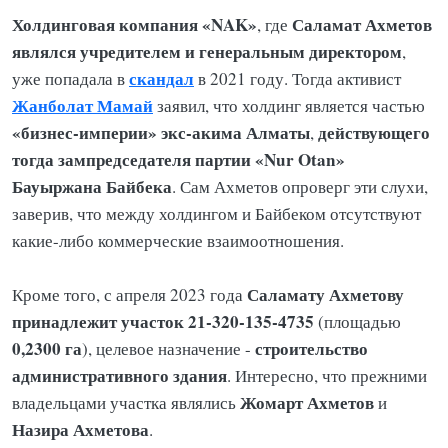
Холдинговая компания «NAK»
Саламат
Ахметов
, где
являлся учредителем и генеральным директором
,
скандал
уже попадала в
в 2021 году. Тогда активист
Жанболат Мамай
заявил, что холдинг является частью
«бизнес-империи» экс-акима Алматы
действующего
,
тогда зампредседателя партии «Nur Otan»
Бауыржана Байбека
. Сам Ахметов опроверг эти слухи,
заверив, что между холдингом и Байбеком отсутствуют
какие-либо коммерческие взаимоотношения.
Саламату Ахметову
Кроме того, с апреля 2023 года
принадлежит участок 21-320-135-4735
(площадью
0,2300 га
строительство
), целевое назначение -
административного здания
. Интересно, что прежними
Жомарт Ахметов
владельцами участка являлись
и
Назира Ахметова
.