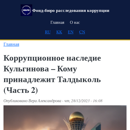
Перейти к основному содержанию
Фонд-бюро расследования коррупции
Main navigation
Главная
О нас
RU
KK
EN
CN
Главная
Коррупционное наследие
Кульгинова – Кому
принадлежит Талдыколь
(Часть 2)
Опубликовано
Вера Александрова
-
чт, 28/12/2023 - 16:08