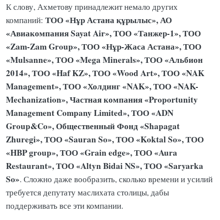
К слову, Ахметову принадлежит немало других
ТОО «Нұр Астана құрылыс», АО
компаний:
«Авиакомпания Sayat Air», ТОО «Танжер-1», ТОО
«Zam-Zam Group», ТОО «Нұр-Жаса Астана», ТОО
«Mulsanne», ТОО «Mega Minerals», ТОО «Альбион
2014», ТОО «Haf KZ», ТОО «Wood Art», ТОО «NAK
Management», ТОО «Холдинг «NAK», ТОО «NAK-
Mechanization», Частная компания «Proportunity
Management Company Limited», ТОО «ADN
Group&Co», Общественный Фонд «Shapagat
Zhuregi», ТОО «Sauran So», ТОО «Koktal So», ТОО
«HBP group», ТОО «Grain edge», ТОО «Aura
Restaurant», ТОО «Altyn Bidai NS», ТОО «Saryarka
So»
. Сложно даже вообразить, сколько времени и усилий
требуется депутату маслихата столицы, дабы
поддерживать все эти компании.