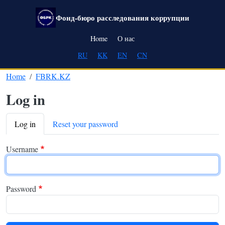
Skip to main content
Фонд-бюро расследования коррупции
Main navigation
Home
О нас
RU
KK
EN
CN
Home
FBRK.KZ
Log in
Primary tabs
Log in
Reset your password
Username
Password