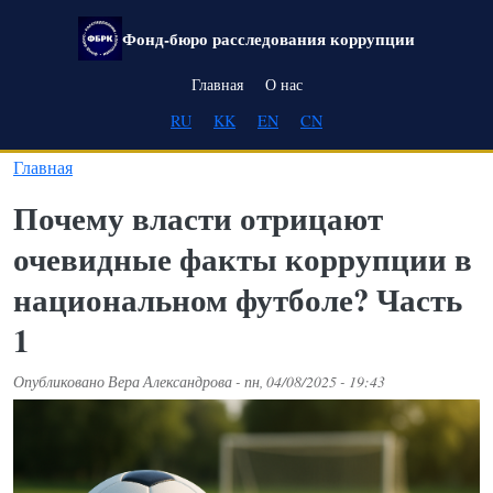
Перейти к основному содержанию
Фонд-бюро расследования коррупции
Main navigation
Главная
О нас
RU
KK
EN
CN
Главная
Почему власти отрицают
очевидные факты коррупции в
национальном футболе? Часть
1
Опубликовано
Вера Александрова
-
пн, 04/08/2025 - 19:43