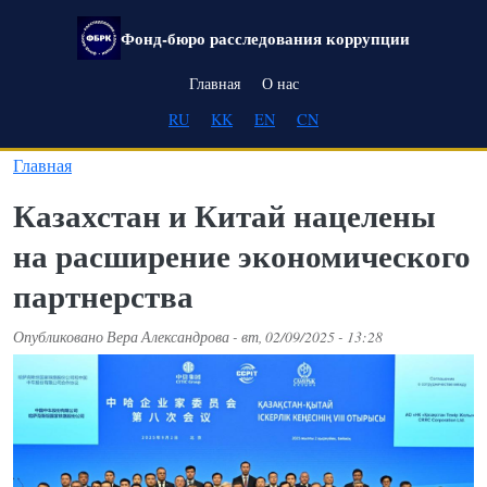
Перейти к основному содержанию
Фонд-бюро расследования коррупции
Main navigation
Главная
О нас
RU
KK
EN
CN
Главная
Казахстан и Китай нацелены
на расширение экономического
партнерства
Опубликовано
Вера Александрова
-
вт, 02/09/2025 - 13:28