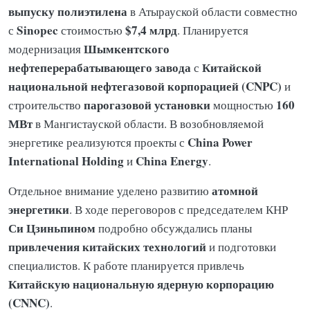
выпуску полиэтилена
в Атырауской области совместно
Sinopec
$7,4 млрд
с
стоимостью
. Планируется
Шымкентского
модернизация
нефтеперерабатывающего завода
Китайской
с
национальной нефтегазовой корпорацией (CNPC)
и
парогазовой установки
160
строительство
мощностью
МВт
в Мангистауской области. В возобновляемой
China Power
энергетике реализуются проекты с
International Holding
China Energy
и
.
атомной
Отдельное внимание уделено развитию
энергетики
. В ходе переговоров с председателем КНР
Си Цзиньпином
подробно обсуждались планы
привлечения китайских технологий
и подготовки
специалистов. К работе планируется привлечь
Китайскую национальную ядерную корпорацию
(CNNC)
.