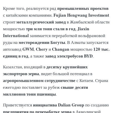
промышленных проектов
Кроме того, реализуется ряд
Fujian Hengwang Investment
с китайскими компаниями.
металлургический завод
строит
в Жамбылской области
три млн тонн стали в год
Jiaxin
мощностью
,
International
занимается переработкой вольфрамовой
месторождении Богуты
руды на
. В Алматы запускается
GWM
Chery
Changan
120 тыс.
автозавод
,
и
мощностью
единиц в год
завод электробусов BYD
, а также
.
десятку крупнейших
Казахстан, входящий в
экспортеров зерна
, видит большой потенциал в
агропромышленном сотрудничестве
с Китаем. Страна
свыше десяти
ежегодно поставляет за рубеж
миллионов тонн пшеницы
.
инициатива Dalian Group
Приветствуется
по созданию
предприятия по переработке зерна
в Акмолинской