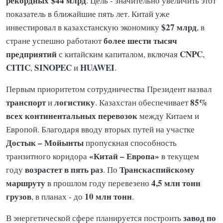
рекордных $44 млрд
. Цель - значительно увеличить этот
показатель в ближайшие пять лет. Китай уже
$27 млрд
инвестировал в казахстанскую экономику
, в
более шести тысяч
стране успешно работают
предприятий
CNPC
с китайским капиталом, включая
,
CITIC
SINOPEC
HUAWEI
,
и
.
Первым приоритетом сотрудничества Президент назвал
транспорт
логистику
85%
и
. Казахстан обеспечивает
всех континентальных перевозок
между Китаем и
Европой. Благодаря вводу вторых путей на участке
Достык – Мойынты
пропускная способность
«Китай – Европа»
транзитного коридора
в текущем
возрастет в пять раз
Транскаспийскому
году
. По
маршруту
4,5 млн тонн
в прошлом году перевезено
грузов
10 млн тонн
, в планах - до
.
завод по
В энергетической сфере планируется построить